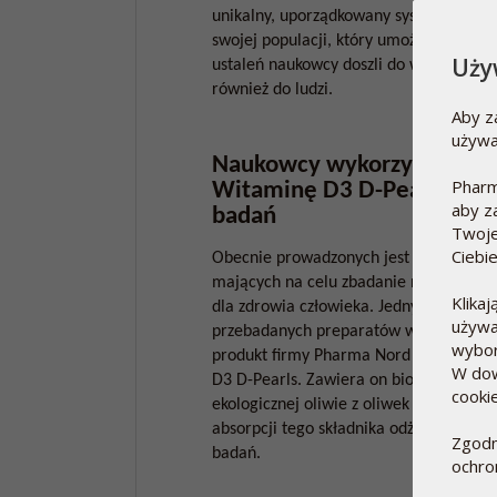
unikalny, uporządkowany system kompl
swojej populacji, który umożliwia dok
Uży
ustaleń naukowcy doszli do wniosku, ż
również do ludzi.
Aby z
używa
Naukowcy wykorzystują Bi
Pharm
Witaminę D3 D-Pearls do
aby z
badań
Twoje
Ciebi
Obecnie prowadzonych jest wiele bada
mających na celu zbadanie roli witami
Klika
dla zdrowia człowieka. Jednym z najlepi
używa
przebadanych preparatów witaminy D3 
wybor
produkt firmy Pharma Nord – Bio-Wita
W dow
D3 D-Pearls. Zawiera on biologicznie 
cooki
ekologicznej oliwie z oliwek dla optym
absorpcji tego składnika odżywczego we 
Zgodn
badań.
ochro