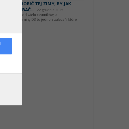
MOŻESZ ZROBIĆ TEJ ZIMY, BY JAK
LEPIEJ ZADBAĆ...
22 grudnia 2025
rność zależy od wielu czynników, a
mentacja witaminy D3 to jedno z zaleceń, które
 spe...
aj więcej
I