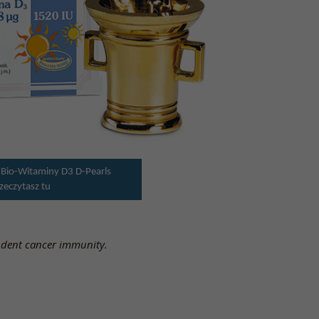
 Bio-Witaminy D3 D-Pearls
zeczytasz tu
ndent cancer immunity.