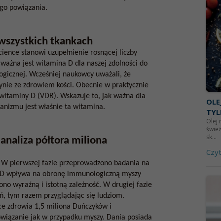
ego powiązania.
wszystkich tkankach
ience stanowi uzupełnienie rosnącej liczby
ażna jest witamina D dla naszej zdolności do
gicznej. Wcześniej naukowcy uważali, że
ynie ze zdrowiem kości. Obecnie w praktycznie
witaminy D (VDR). Wskazuje to, jak ważna dla
OLE
anizmu jest właśnie ta witamina.
TYL
Olej 
świe
sk...
analiza półtora miliona
Czyt
 W pierwszej fazie przeprowadzono badania na
a D wpływa na obronę immunologiczną myszy
no wyraźną i istotną zależność. W drugiej fazie
, tym razem przyglądając się ludziom.
ce zdrowia 1,5 miliona Duńczyków i
wiązanie jak w przypadku myszy. Dania posiada