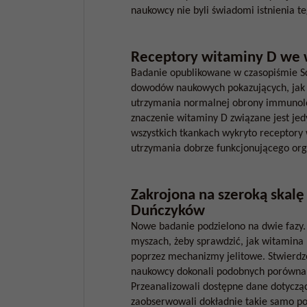
naukowcy nie byli świadomi istnienia t
Receptory witaminy D we 
Badanie opublikowane w czasopiśmie Sc
dowodów naukowych pokazujących, jak w
utrzymania normalnej obrony immunolo
znaczenie witaminy D związane jest jed
wszystkich tkankach wykryto receptory 
utrzymania dobrze funkcjonującego org
Zakrojona na szeroką skalę 
Duńczyków
Nowe badanie podzielono na dwie fazy.
myszach, żeby sprawdzić, jak witamin
poprzez mechanizmy jelitowe. Stwierdzo
naukowcy dokonali podobnych porównań
Przeanalizowali dostępne dane dotyczą
zaobserwowali dokładnie takie samo po