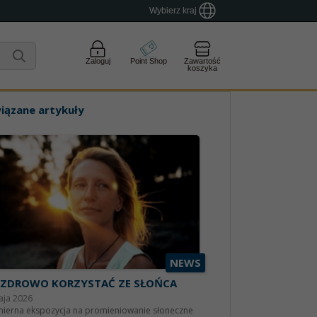
Wybierz kraj
Zaloguj
Point Shop
Zawartość
koszyka
iązane artykuły
NEWS
 ZDROWO KORZYSTAĆ ZE SŁOŃCA
aja 2026
ierna ekspozycja na promieniowanie słoneczne