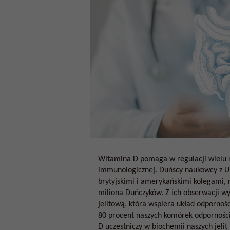
Witamina D pomaga w regulacji wielu r
immunologicznej. Duńscy naukowcy z U
brytyjskimi i amerykańskimi kolegami, 
miliona Duńczyków. Z ich obserwacji w
jelitową, która wspiera układ odporno
80 procent naszych komórek odpornościo
D uczestniczy w biochemii naszych jelit