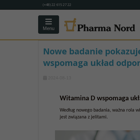
(+48) 22 615 27 22
Menu
Nowe badanie pokazuje
wspomaga układ odporn
2024-08-13
Witamina D wspomaga ukła
Według nowego badania, ważna rola w
jest związana z jelitami.