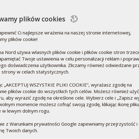
eksowych informacji zdrowotnych na temat
onywanie takich porównań. Na podstawie swoich
wamy plików cookies
e wyniki badań na myszach można odnieść
apewnić Ci najlepsze wrażenia na naszej stronie internetowej,
CZY
my plików cookie!
29 st
o-
Jeśli
a Nord używa własnych plików cookie i plików cookie stron trzeci
obowi
apamiętać Twoje ustawienia w celu personalizacji reklam i popra
Czyt
go doświadczenia użytkownika. Zliczamy również odwiedzane pr
e strony w celach statystycznych.
ń
ny D
jąc „AKCEPTUJ WSZYSTKIE PLIKI COOKIE”, wyrażasz zgodę na
ej
nie plików cookie do wszystkich tych celów. Możesz również użyć
jest
u, aby wyrazić zgodę na określone cele. Wybierz cele i „Zapisz w
mina
olnym momencie możesz cofnąć swoją zgodę, klikając ikonę plik
aktywną witaminę D3 rozpuszczoną w
e w lewym dolnym rogu.
alnego wchłaniania, co jest kluczowe zarówno dla
krwi, jak i dla zapewnienia wysokiej jakości
ie z Warunkami prywatności Google zapewniamy przejrzystość i
nę Twoich danych.