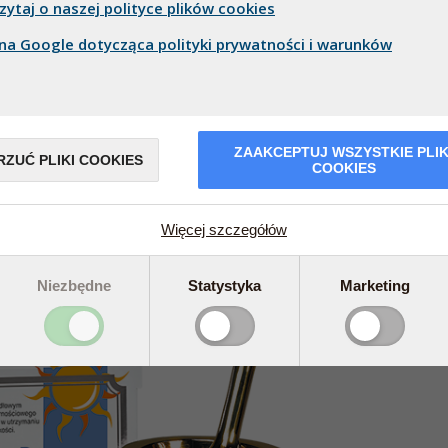
zytaj o naszej polityce plików cookies
CO 
NAJ
na Google dotycząca polityki prywatności i warunków
Odpo
ostał poddany testom przez norweskich
suple
daniu funkcji mięśni u dobrze wytrenowanych
wielu
stowano również w badaniu obrony
Czyt
ary University. W trzecim z kolei badaniu
ów i ich zdolność do rozwiązywania zadań
ZAAKCEPTUJ WSZYSTKIE PLIK
RZUĆ PLIKI COOKIES
nież w tym badaniu wykorzystano Bio-
COOKIES
e przeprowadzono na dorosłych uczestnikach
tkie te opublikowane badania wskazują, że
ent Bio-Witamina D3 D-Pearls skutecznie
Więcej szczegółów
Niezbędne
Statystyka
Marketing