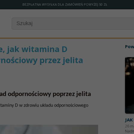
BEZPŁATNA WYSYŁKA DLA ZAMÓWIEŃ POWYŻEJ 50 ZŁ
, jak witamina D
Pow
ościowy przez jelita
d odpornościowy poprzez jelita
itaminy D w zdrowiu układu odpornościowego
JAK
26 m
Nadm