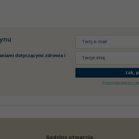
tynu
aniami dotyczącymi zdrowia i
Przeczytaj więcej o n
Godziny otwarcia