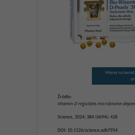
Więcej na temat
pr
Źródło:
Vitamin D regulates microbiome-depe
Science, 2024; 384 (6694): 428
DOI: 10.1126/science.adh7954