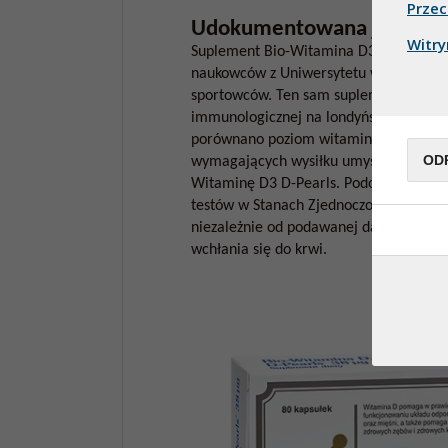
Przec
Udokumentowana jakość
Witry
Suplement Bio-Witamina D3 D-Pearls z
naukowców z Uniwersytetu w Oslo w ba
sportowców. Ten sam suplement przete
immunologicznej na londyńskim Queen M
porównano poziom witaminy D3 u uczni
OD
wymagających wysiłku umysłowego. Rów
Witaminę D3 D-Pearls. Podobne badani
testów w Stanach Zjednoczonych. Wszys
niezależnie od podawanej dawki suplem
wchłania się do krwi.