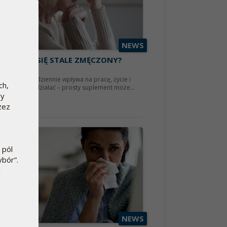
NEWS
 CZUJESZ SIĘ STALE ZMĘCZONY?
ycznia 2026
 zmęczenie codziennie wpływa na pracę, życie i
ch,
ązki, warto działać – prosty suplement może...
wy
aj więcej
zez
 pól
ybór”.
u
NEWS