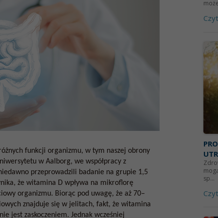
może 
Czyt
PRO
óżnych funkcji organizmu, w tym naszej obrony
UTR
niwersytetu w Aalborg, we współpracy z
Zdrow
mogą 
niedawno przeprowadzili badanie na grupie 1,5
sp...
ynika, że witamina D wpływa na mikroflorę
Czyt
ściowy organizmu. Biorąc pod uwagę, że aż 70–
wych znajduje się w jelitach, fakt, że witamina
 nie jest zaskoczeniem. Jednak wcześniej