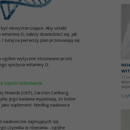
być niewystarczające. Aby ustalić
itaminę D, należy dowiedzieć się, jak
 I tutaj na pierwszy plan przesuwają się
na ogólne wytyczne stosowane przez
go spożycia witaminy D.
NOW
WIT
13 si
Witam
ze zapotrzebowanie
wspi
 Finlandii (UEF), Carsten Carlberg,
Czyt
ykę. Jego badania wyjaśniają, że ludzie
ą jako suplement. Według naukowca
ć naukowców zajmujących się
go czynnika w równaniu - ogólne