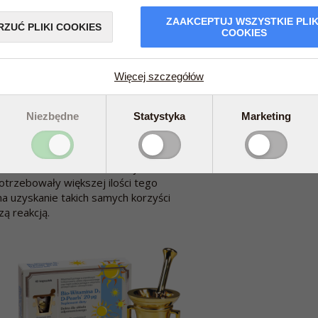
ZAAKCEPTUJ WSZYSTKIE PLIK
RZUĆ PLIKI COOKIES
COOKIES
Więcej szczegółów
iagnostyczne, które pozwala zmierzyć,
, a nie jedynie, jakie jest stężenie
Niezbędne
Statystyka
Marketing
ez nich wskaźnikiem odpowiedzi na
% uczestników badania reakcja na
otrzebowały większej ilości tego
na uzyskanie takich samych korzyści
ą reakcją.