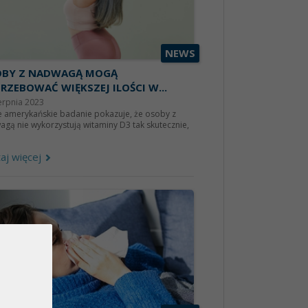
NEWS
OBY Z NADWAGĄ MOGĄ
RZEBOWAĆ WIĘKSZEJ ILOŚCI W...
erpnia 2023
 amerykańskie badanie pokazuje, że osoby z
gą nie wykorzystują witaminy D3 tak skutecznie,
aj więcej