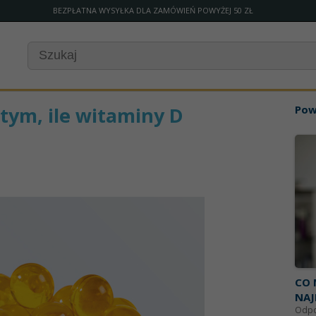
BEZPŁATNA WYSYŁKA DLA ZAMÓWIEŃ POWYŻEJ 50 ZŁ
tym, ile witaminy D
Pow
CO 
NAJ
Odpo