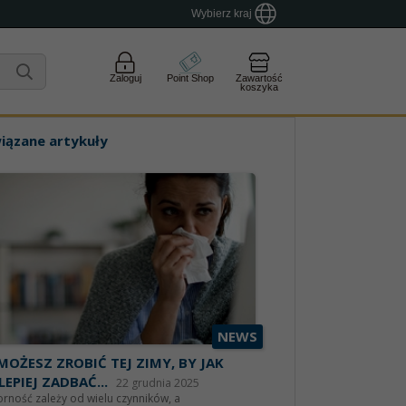
Wybierz kraj
Zaloguj
Point Shop
Zawartość
koszyka
iązane artykuły
NEWS
MOŻESZ ZROBIĆ TEJ ZIMY, BY JAK
LEPIEJ ZADBAĆ...
22 grudnia 2025
rność zależy od wielu czynników, a