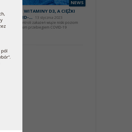
NEWS
KI POZIOM WITAMINY D3, A CIĘŻKI
ch,
EBIEG COVID-...
13 stycznia 2023
wy
a agencja kontroli zakażeń wiąże niski poziom
zez
miny D3 z ciężkim przebiegiem COVID-19
aj więcej
 pól
ybór”.
u