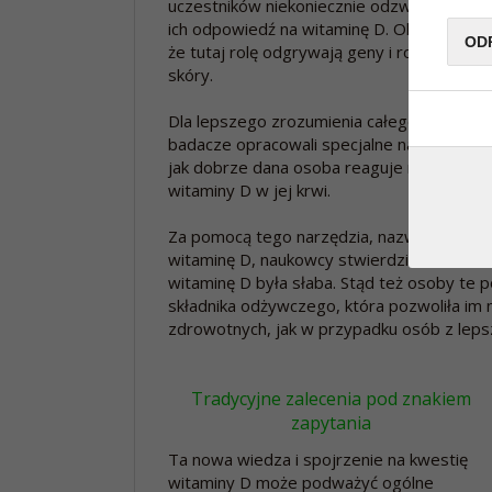
uczestników niekoniecznie odzwierciedlał
ich odpowiedź na witaminę D. Okazuje się,
OD
że tutaj rolę odgrywają geny i rodzaj
skóry.
Dla lepszego zrozumienia całego obrazu,
badacze opracowali specjalne narzędzie d
jak dobrze dana osoba reaguje na witaminę D
witaminy D w jej krwi.
Za pomocą tego narzędzia, nazwanego prz
witaminę D, naukowcy stwierdzili, że u 25
witaminę D była słaba. Stąd też osoby te p
składnika odżywczego, która pozwoliła im 
zdrowotnych, jak w przypadku osób z lepsz
Tradycyjne zalecenia pod znakiem
zapytania
Ta nowa wiedza i spojrzenie na kwestię
witaminy D może podważyć ogólne