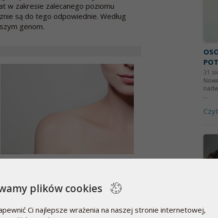
lat w zakresie zalecanego poziomu
ecznie są do tego odpowiednie. Według
naszym genom.
OS
POT
31 si
Nowe
nadwa
...
Czyt
 którzy zachowali ciemną skórę,
a o jaśniejszej karnacji pochodzący z
wamy plików cookies
skóry był kluczem do ich zapotrzebowania
apewnić Ci najlepsze wrażenia na naszej stronie internetowej,