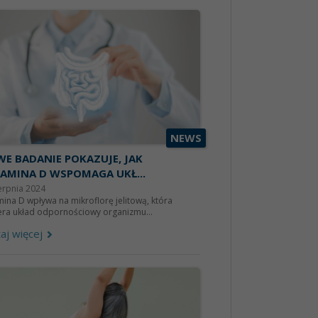
NEWS
E BADANIE POKAZUJE, JAK
AMINA D WSPOMAGA UKŁ...
erpnia 2024
ina D wpływa na mikroflorę jelitową, która
era układ odpornościowy organizmu…
aj więcej