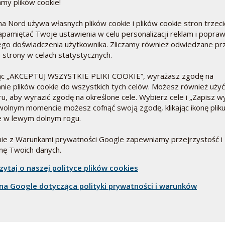
my plików cookie!
NIS
a Nord używa własnych plików cookie i plików cookie stron trzeci
jsza obrona immunologiczna
PRZ
apamiętać Twoje ustawienia w celu personalizacji reklam i popra
Duńsk
stanie lepiej wykorzystać promienie UV
go doświadczenia użytkownika. Zliczamy również odwiedzane pr
wita
 właśnie to zapewniło im silniejszą
e strony w celach statystycznych.
Czyt
trwania ciemnych i mroźnych miesięcy
jąc „AKCEPTUJ WSZYSTKIE PLIKI COOKIE”, wyrażasz zgodę na
en artykuł przeglądowy we współpracy z
nie plików cookie do wszystkich tych celów. Możesz również użyć
Szpitala „Gulf Diagnostic Center
u, aby wyrazić zgodę na określone cele. Wybierz cele i „Zapisz w
enia i uzyskania całego obrazu sytuacji
olnym momencie możesz cofnąć swoją zgodę, klikając ikonę plik
itaminą D. Badania - VitDmet i VitDbol
e w lewym dolnym rogu.
u witaminy D nadal istnieją.
ie z Warunkami prywatności Google zapewniamy przejrzystość i
nę Twoich danych.
zytaj o naszej polityce plików cookies
na Google dotycząca polityki prywatności i warunków