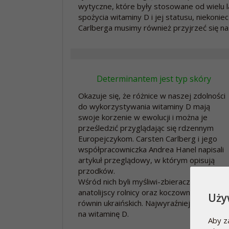
wytyczne, które były stosowane od wielu 
spożycia witaminy D i jej statusu, niekoni
Carlberga musimy również przyjrzeć się 
Determinantem jest typ skóry
Okazuje się, że różnice w naszej zdolności
do wykorzystywania witaminy D mają
swoje korzenie w ewolucji i można je
prześledzić przyglądając się rdzennym
Europejczykom. Carsten Carlberg i jego
współpracowniczka Andrea Hanel napisali
artykuł przeglądowy, w którym opisują
przodków.
Wśród nich byli myśliwi-zbieracze z Afryki,
anatolijscy rolnicy oraz koczownicy Yamnay
Uży
równin ukraińskich. Najwyraźniej to kolor 
na witaminę D.
Aby z