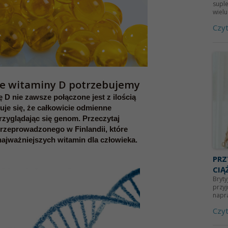
suple
wielu
Czyt
ile witaminy D potrzebujemy
D nie zawsze połączone jest z ilością
je się, że całkowicie odmienne
rzyglądając się genom. Przeczytaj
przeprowadzonego w Finlandii, które
najważniejszych witamin dla człowieka.
PRZ
CIĄ
Bryty
przy
napra
Czyt