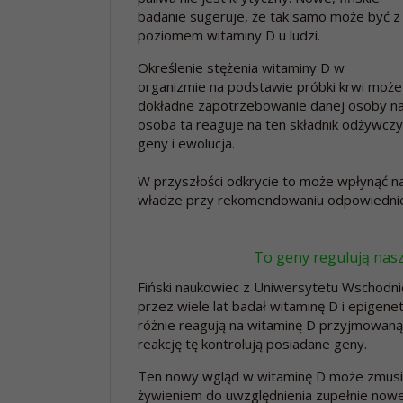
badanie sugeruje, że tak samo może być z
poziomem witaminy D u ludzi.
Określenie stężenia witaminy D w
organizmie na podstawie próbki krwi może 
dokładne zapotrzebowanie danej osoby na w
osoba ta reaguje na ten składnik odżywczy.
geny i ewolucja.
W przyszłości odkrycie to może wpłynąć 
władze przy rekomendowaniu odpowiednie
To geny regulują nas
Fiński naukowiec z Uniwersytetu Wschodniej
przez wiele lat badał witaminę D i epigenet
różnie reagują na witaminę D przyjmowan
reakcję tę kontrolują posiadane geny.
Ten nowy wgląd w witaminę D może zmusi
żywieniem do uwzględnienia zupełnie nowe