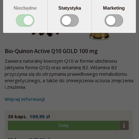
Niezbędne
Statystyka
Marketing
Bio-Quinon Active Q10 GOLD 100 mg
Zawiera naturalny koenzym Q10 w formie ubichinonu
(aktywna forma Q10) oraz witaminę B2. Witamina B2
przyczynia się do utrzymania prawidłowego metabolizmu
energetycznego, a także do zmniejszenia uczucia zmęczenia
i znużenia.
Więcej informacji
30 kaps.
109,95 zł
Dodaj