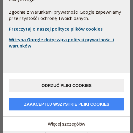
Zgodnie z Warunkami prywatności Google zapewniamy
SelenoQ10
przejrzystość i ochronę Twoich danych.
NOWOŚĆ
Przeczytaj o naszej polityce plików cookies
Produkt będący połączeniem koenzymu Q10 i selenu
Witryna Google dotycząca polityki prywatności i
(SelenoPrecise). Oryginalna formuła KiSel-10.
warunków
Więcej informacji
60 tabl.+60 kaps.
199,90 zł
Dodaj
ODRZUĆ PLIKI COOKIES
ZAAKCEPTUJ WSZYSTKIE PLIKI COOKIES
Więcej szczegółów