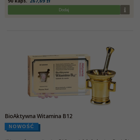
90 kaps.
267,69 zł
Dodaj
BioAktywna Witamina B12
NOWOŚĆ