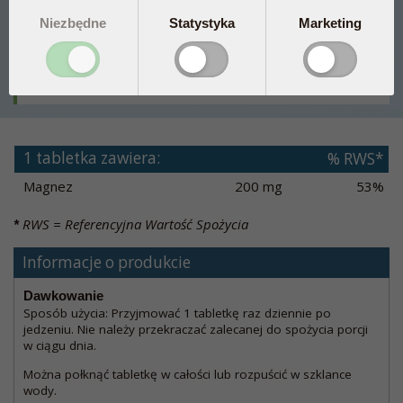
Niezbędne
Statystyka
Marketing
30 tabl.
35,94 zł
Dodaj
90 tabl.
84,03 zł
Dodaj
1 tabletka zawiera:
% RWS*
Magnez
200 mg
53%
RWS = Referencyjna Wartość Spożycia
*
Informacje o produkcie
Dawkowanie
Sposób użycia: Przyjmować 1 tabletkę raz dziennie po
jedzeniu. Nie należy przekraczać zalecanej do spożycia porcji
w ciągu dnia.
Można połknąć tabletkę w całości lub rozpuścić w szklance
wody.