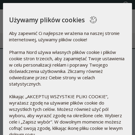
(+48) 22 615 27 22
Wybierz kraj
Używamy plików cookies
Menu
Aby zapewnić Ci najlepsze wrażenia na naszej stronie
internetowej, używamy plików cookie!
Pharma Nord używa własnych plików cookie i plików
cookie stron trzecich, aby zapamiętać Twoje ustawienia
w celu personalizacji reklam i poprawy Twojego
doświadczenia użytkownika. Zliczamy również
odwiedzane przez Ciebie strony w celach
statystycznych.
Klikając „AKCEPTUJ WSZYSTKIE PLIKI COOKIE”,
wyrażasz zgodę na używanie plików cookie do
wszystkich tych celów. Możesz również użyć pól
wyboru, aby wyrazić zgodę na określone cele. Wybierz
cele i „Zapisz wybór”. W dowolnym momencie możesz
cofnąć swoją zgodę, klikając ikonę pliku cookie w lewym
dolnym rogu.