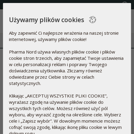
(+48) 22 615 27 22
Wybierz kraj
Używamy plików cookies
Menu
Aby zapewnić Ci najlepsze wrażenia na naszej stronie
internetowej, używamy plików cookie!
Pharma Nord używa własnych plików cookie i plików
Badania
cookie stron trzecich, aby zapamiętać Twoje ustawienia
w celu personalizacji reklam i poprawy Twojego
Ponad 300 badań naukowych z naszymi produktami.
doświadczenia użytkownika. Zliczamy również
odwiedzane przez Ciebie strony w celach
Dział badawczy Pharma Nord jest zawsze na bieżąco pod
statystycznych.
względem najnowszych odkryć nauki o żywności. Badania i
artykuły naukowe są skrupulatnie rejestrowane i
Klikając „AKCEPTUJ WSZYSTKIE PLIKI COOKIE”,
katalogowane w najpełniejszej bazie danych, zawierającej
wyrażasz zgodę na używanie plików cookie do
obecnie ponad 9 tys. odniesień naukowych. Znaczna liczba
wszystkich tych celów. Możesz również użyć pól
tych badań została przeprowadzona przy użyciu własnych
wyboru, aby wyrazić zgodę na określone cele. Wybierz
produktów Pharma Nord. Baza ta jest na bieżąco
cele i „Zapisz wybór”. W dowolnym momencie możesz
uzupełniana, gdy opublikowane zostają nowe badania
cofnąć swoją zgodę, klikając ikonę pliku cookie w lewym
dotyczące produktów Pharma Nord. Badanie te są żywym
dolnym rogu.