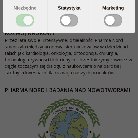
pełnej dokumentacji, która jest motorem sukcesu
Niezbędne
Statystyka
Marketing
produktów Pharma Nord. Nowe publikacje na bieżąco
zasilają bazę danych.
ROZWÓJ NAUKOWY
Przez lata swojej intensywnej działalności Pharma Nord
stworzyła międzynarodową sieć naukowców w dziedzinach
takich jak: kardiologia, onkologia, ortodoncja, chirurgia,
technologia żywności i kilka innych. Uczestniczymy również w
ciągle toczącym się dialogu z naukowcami o najbardziej
istotnych kwestiach dla rozwoju naszych produktów.
PHARMA NORD I BADANIA NAD NOWOTWORAMI