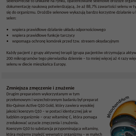
SelenoPrecise to unikalne na rynku, opatentowane selenowe drożdże organi
dokumentację naukową potwierdzającą, że aż 88,7% zawartości selenu w t
się do organizmu. Drożdże selenowe wykazują bardzo korzystne działanie u l
selen:
• wspiera prawidłowe działanie układu odpornościowego
• wspiera prawidłowe funkcje tarczycy
• wspomaga ochronę komórek przed tzw. stresem oksydacyjnym
Każdy pacjent z grupy aktywnej terapii (grupa pacjentów otrzymująca aktyw
200 mikrogramów tego pierwiastka dziennie – to mniej więcej aż 4 razy więce
selenu w diecie mieszkańca Europy.
Zmniejsza zmęczenie i znużenie
Drugim preparatem wykorzystanym w tym
przełomowym i wszechstronnym badaniu był preparat
Bio-Quinon Active Q10 Gold, który zawiera wysokiej
jakości koenzym Q10 – w postaci identycznej jak w
ludzkim organizmie – oraz witaminę C, która pomaga
zredukować uczucie zmęczenia i znużenia.
Koenzym Q10 to substancja przypominająca witaminy,
którą możemy znaleźć wewnątrz organizmu – w małych