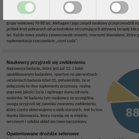
Nowe, mocne dowody
Od czasu publikacji tego przełomowego badania, w którym wzięło udział aż 
grupy wiekowej 70-88 lat, Alehagen i jego zespół naukowy przeprowadzili n
próbek krwi pobranych od uczestników otrzymujących aktywną terapię lub p
lat. Każda nowa analiza zaowocowała nowymi, mocnymi dowodami, które po
suplementacja rzeczywiście „czyni cuda”.
Naukowcy przyjrzeli się zwłóknieniu
Najnowsze badanie, które jest już 12. z kolei
opublikowanym badaniem, opartym na pierwotnych
ustaleniach badania KiSel-10, potwierdziło, że w
połączeniu te dwa suplementy przynoszą realną
poprawę jakości życia i ogólnego stanu zdrowia
seniorów. W badaniu tym naukowcy ze szczególną
uwagą przyjrzeli się zjawisku zwanemu zwłóknieniu,
które często obserwujemy u osób starszych. Jest to tzw.
tkanka bliznowata, która rozwija się w mięśniu
sercowym i osłabia układ sercowo-naczyniowy.
Opatentowane drożdże selenowe