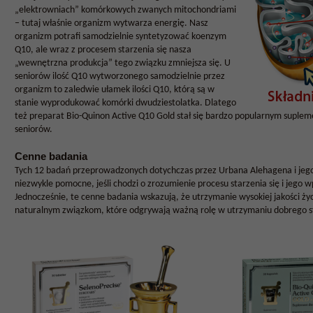
„elektrowniach” komórkowych zwanych mitochondriami
– tutaj właśnie organizm wytwarza energię. Nasz
organizm potrafi samodzielnie syntetyzować koenzym
Q10, ale wraz z procesem starzenia się nasza
„wewnętrzna produkcja” tego związku zmniejsza się. U
seniorów ilość Q10 wytworzonego samodzielnie przez
organizm to zaledwie ułamek ilości Q10, którą są w
stanie wyprodukować komórki dwudziestolatka. Dlatego
też preparat Bio-Quinon Active Q10 Gold stał się bardzo popularnym suple
seniorów.
Cenne badania
Tych 12 badań przeprowadzonych dotychczas przez Urbana Alehagena i jego
niezwykle pomocne, jeśli chodzi o zrozumienie procesu starzenia się i jego w
Jednocześnie, te cenne badania wskazują, że utrzymanie wysokiej jakości życ
naturalnym związkom, które odgrywają ważną rolę w utrzymaniu dobrego s