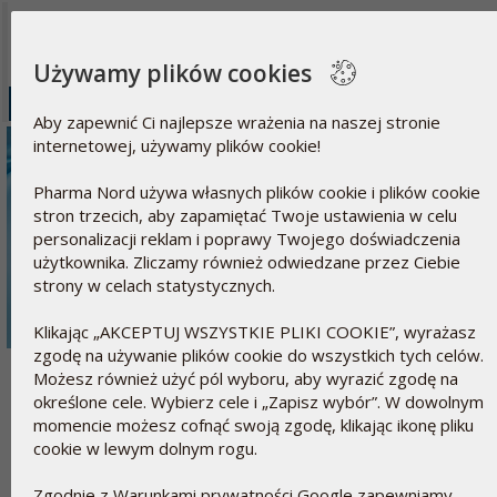
Używamy plików cookies
Zdrowie i Aktua
- dla tych, którzy chcą wziąć odpowiedzialność za własne z
Aby zapewnić Ci najlepsze wrażenia na naszej stronie
internetowej, używamy plików cookie!
Pharma Nord używa własnych plików cookie i plików cookie
stron trzecich, aby zapamiętać Twoje ustawienia w celu
personalizacji reklam i poprawy Twojego doświadczenia
użytkownika. Zliczamy również odwiedzane przez Ciebie
strony w celach statystycznych.
Klikając „AKCEPTUJ WSZYSTKIE PLIKI COOKIE”, wyrażasz
zgodę na używanie plików cookie do wszystkich tych celów.
Możesz również użyć pól wyboru, aby wyrazić zgodę na
Więcej dowodów na to, że suplem
określone cele. Wybierz cele i „Zapisz wybór”. W dowolnym
przyczynić się do poprawy jakości ż
momencie możesz cofnąć swoją zgodę, klikając ikonę pliku
cookie w lewym dolnym rogu.
Szwedzkim naukowcom ponownie udało się dowieść, że połąc
koenzymu Q10 to element korzystnej strategii umożliwiające
Zgodnie z Warunkami prywatności Google zapewniamy