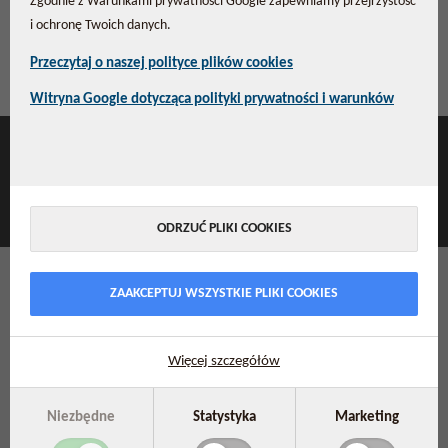
Zgodnie z Warunkami prywatności Google zapewniamy przejrzystość
polityce prywatności.
i ochronę Twoich danych.
Przeczytaj o naszej polityce plików cookies
Z pozdrowieniami,
Pharma Nord
Witryna Google dotycząca polityki prywatności i warunków
[FIXEDFOOTER]
ODRZUĆ PLIKI COOKIES
ZAAKCEPTUJ WSZYSTKIE PLIKI COOKIES
Więcej szczegółów
Niezbędne
Statystyka
Marketing