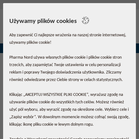
Używamy plików cookies
Zdrowie i Aktualności
Aby zapewnić Ci najlepsze wrażenia na naszej stronie internetowej,
używamy plików cookie!
- dla tych, którzy chcą wziąć odpowiedzialność za własne zdrowie
Pharma Nord używa własnych plików cookie i plików cookie stron
Potwierdź swoją subskrypcję newslettera
trzecich, aby zapamiętać Twoje ustawienia w celu personalizacji
Zdrowie i Aktualności.
reklam i poprawy Twojego doświadczenia użytkownika. Zliczamy
również odwiedzane przez Ciebie strony w celach statystycznych.
Chronimy Twoją prywatność, dlatego prosimy o potwierdzenie rejestracji.
Nie będziemy wysyłać naszego biuletynu, dopóki nie potwierdzisz swojej
Klikając „AKCEPTUJ WSZYSTKIE PLIKI COOKIE”, wyrażasz zgodę na
subskrypcji.
używanie plików cookie do wszystkich tych celów. Możesz również
użyć pól wyboru, aby wyrazić zgodę na określone cele. Wybierz cele i
Kliknij tutaj, aby potwierdzić subskrypcję
„Zapisz wybór”. W dowolnym momencie możesz cofnąć swoją zgodę,
klikając ikonę pliku cookie w lewym dolnym rogu.
Zawsze możesz wypisać się z tej usługi za pośrednictwem linku w
biuletynie. Przeczytaj więcej w naszych zasadach i warunkach oraz o